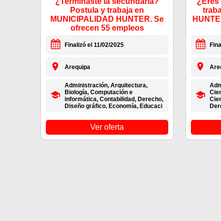
¿Terminaste la secundaria?
¿Eres 
Postula y trabaja en
trab
MUNICIPALIDAD HUNTER. Se
HUNTER
ofrecen 55 empleos
Finalizó el 11/02/2025
Fina
Arequipa
Are
Administración, Arquitectura,
Admi
Biología, Computación e
Cie
informática, Contabilidad, Derecho,
Cien
Diseño gráfico, Economía, Educaci
Der
Ver oferta