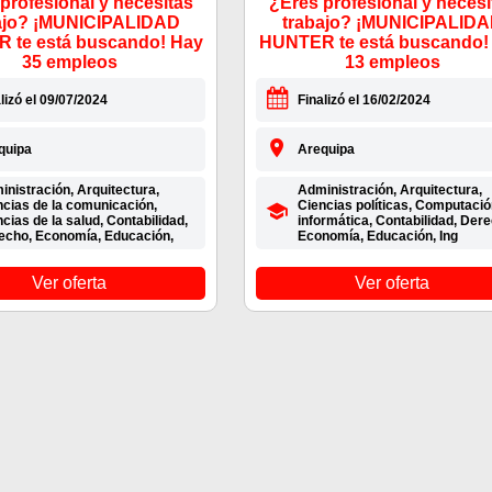
profesional y necesitas
¿Eres profesional y necesi
ajo? ¡MUNICIPALIDAD
trabajo? ¡MUNICIPALID
 te está buscando! Hay
HUNTER te está buscando!
35 empleos
13 empleos
lizó el 09/07/2024
Finalizó el 16/02/2024
quipa
Arequipa
nistración, Arquitectura,
Administración, Arquitectura,
ncias de la comunicación,
Ciencias políticas, Computació
cias de la salud, Contabilidad,
informática, Contabilidad, Dere
echo, Economía, Educación,
Economía, Educación, Ing
Ver oferta
Ver oferta