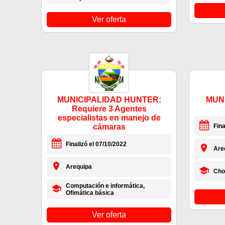
Ver oferta
MUNICIPALIDAD HUNTER:
MUN
Requiere 3 Agentes
especialistas en manejo de
cámaras
Fina
Finalizó el 07/10/2022
Are
Arequipa
Cho
Computación e informática,
Ofimática básica
Ver oferta