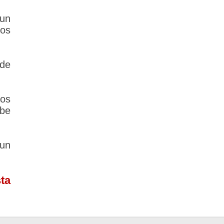
un
los
 de
los
ebe
un
ta