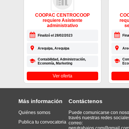
COOPAC CENTROCOOP
CO
requiere Asistente
requ
administrativo
se
Finalizó el 28/02/2023
Fina
Arequipa, Arequipa
Are
Contabilidad, Administración,
Cont
Economía, Marketing
Eco
Ver oferta
Más información
Contáctenos
Quiénes somos
Puede comunicarse con noso
través nuestras redes sociale
Publica tu convocatoria
correo:
perutrabajos.com@gmail.co