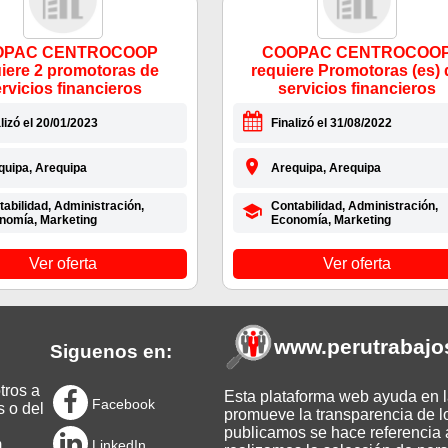
OPAC CENTROCOOP
COOPAC CENTROCOO
iere 2 promotoras de
requiere Promotoras (es) 
rvicios financieros
servicios financieros
lizó el 20/01/2023
Finalizó el 31/08/2022
quipa, Arequipa
Arequipa, Arequipa
abilidad, Administración,
Contabilidad, Administración,
nomía, Marketing
Economía, Marketing
Ver oferta
Ver oferta
www.perutrabajo
Siguenos en:
tros a
Esta plataforma web ayuda en la
Facebook
s o del
promueve la transparencia de l
publicamos se hace referencia a
m
LinkedIn