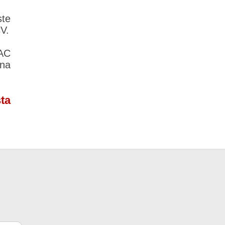
te
CV.
AC
ina
ta