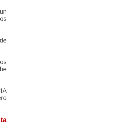
un
los
 de
los
ebe
IA
ero
ta