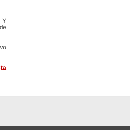
 Y
nde
vo
ta