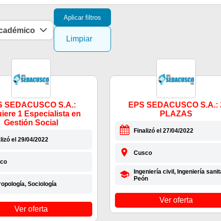
Aplicar filtros
académico
Limpiar
S SEDACUSCO S.A.:
EPS SEDACUSCO S.A.: 
iere 1 Especialista en
PLAZAS
Gestión Social
Finalizó el 27/04/2022
lizó el 29/04/2022
Cusco
co
Ingeniería civil, Ingeniería sanit
Peón
opología, Sociología
Ver oferta
Ver oferta