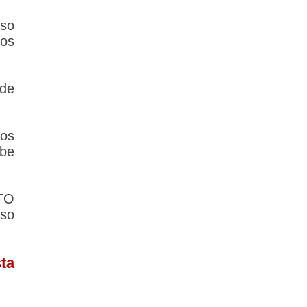
rso
tos
de
los
ebe
TO
so
ta