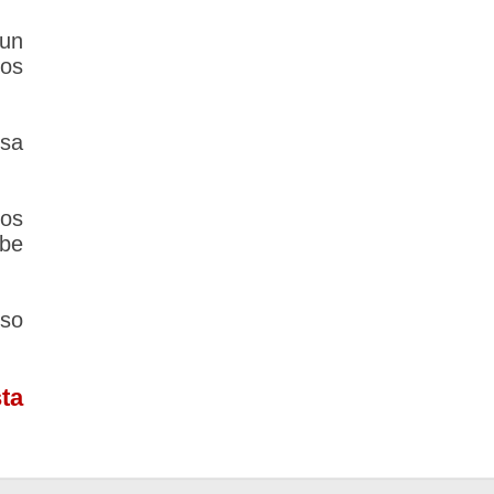
 un
los
lsa
los
ebe
rso
ta