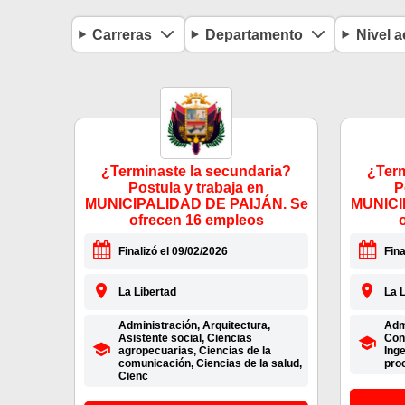
Carreras
Departamento
Nivel 
¿Terminaste la secundaria?
¿Term
Postula y trabaja en
P
MUNICIPALIDAD DE PAIJÁN. Se
MUNICI
ofrecen 16 empleos
Finalizó el 09/02/2026
Fina
La Libertad
La L
Administración, Arquitectura,
Admi
Asistente social, Ciencias
Con
agropecuarias, Ciencias de la
Inge
comunicación, Ciencias de la salud,
proc
Cienc