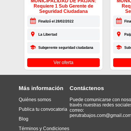
MUNICIPALIDAD DE PAIJÁN:
MUNIC
Requiere 1 Sub Gerente de
Req
Seguridad Ciudadana
Se
Finalizó el 28/02/2022
Fina
La Libertad
Paij
Subgerente seguridad ciudadana
Sub
Ver oferta
Más información
Contáctenos
Quiénes somos
Puede comunicarse con noso
través nuestras redes sociale
Publica tu convocatoria
correo:
perutrabajos.com@gmail.co
Blog
Términos y Condiciones