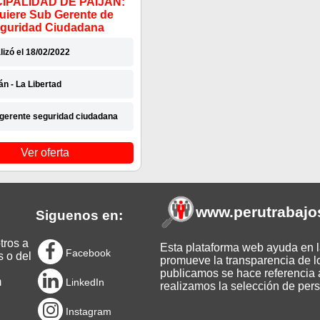
IPALIDAD DE PAIJÁN:
uiere Sub Gerente de
guridad Ciudadana
lizó el 18/02/2022
án - La Libertad
gerente seguridad ciudadana
Ver oferta
www.perutrabajo
Siguenos en:
tros a
Esta plataforma web ayuda en la
Facebook
s o del
promueve la transparencia de l
publicamos se hace referencia a
m
LinkedIn
realizamos la selección de pers
Instagram