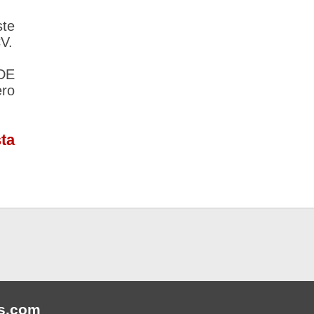
te
CV.
DE
ero
ta
s
.com