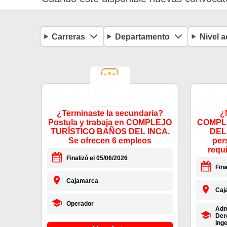
Carreras
Departamento
Nivel 
¿Terminaste la secundaria?
¿
Postula y trabaja en COMPLEJO
COMPL
TURÍSTICO BAÑOS DEL INCA.
DEL 
Se ofrecen 6 empleos
per
requ
Finalizó el 05/06/2026
Fina
Cajamarca
Caj
Operador
Admi
Der
Inge