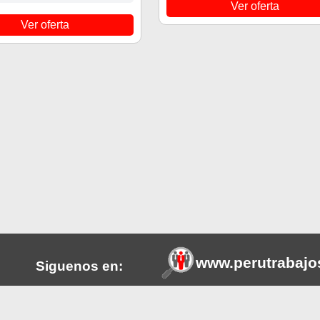
Ver oferta
Ver oferta
www.perutrabajo
Siguenos en:
tros a
Esta plataforma web ayuda en la
Facebook
s o del
promueve la transparencia de l