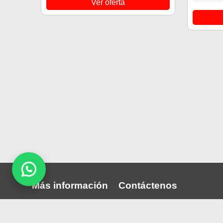
Ver oferta
Más información
Contáctenos
Quiénes somos
Puede comunicarse con noso
través nuestras redes sociale
Publica tu convocatoria
correo: