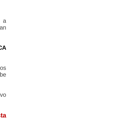
 a
lan
CA
los
ebe
vo
ta