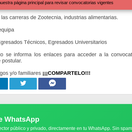
 página principal para revisar convocatorias vigentes
las carreras de Zootecnia, industrias alimentarias.
equipa
Egresados Técnicos, Egresados Universitarios
 se informa los enlaces para acceder a la convocat
 postular.
gos y/o familiares
¡¡¡COMPARTELO!!!
de WhatsApp
ector público y privado, directamente en tu WhatsApp. Sin spam