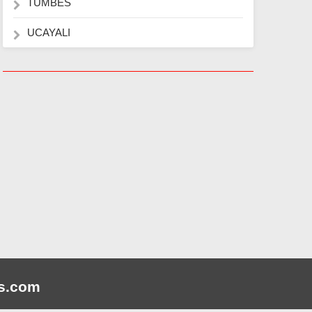
TUMBES
UCAYALI
s
.com