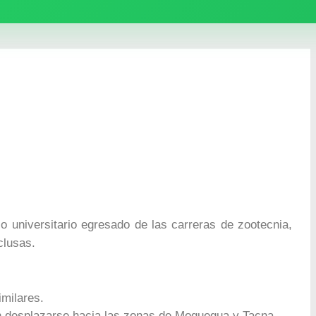
o universitario egresado de las carreras de zootecnia,
clusas.
milares.
én desplazarse hacia las zonas de Moquegua y Tacna.