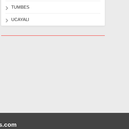
TUMBES
UCAYALI
s
.com