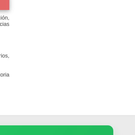
ión,
cias
ios,
oria