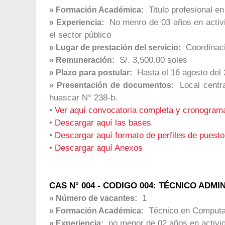
Titulo profesional en
» Formación Académica:
No menro de 03 años en activi
» Experiencia:
el sector público
Coordinaci
» Lugar de prestación del servicio:
S/. 3,500.00 soles
» Remuneración:
Hasta el 16 agosto del 
» Plazo para postular:
Local centra
» Presentación de documentos:
huascar N° 238-b.
•
Ver aquí convocatoria completa y cronogram
•
Descargar aquí las bases
•
Descargar aquí formato de perfiles de puest
•
Descargar aquí Anexos
CAS N° 004 - CODIGO 004: TÉCNICO ADM
1
» Número de vacantes:
Técnico en Computaci
» Formación Académica:
no menor de 02 años en activid
» Experiencia: