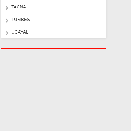
TACNA
TUMBES
UCAYALI