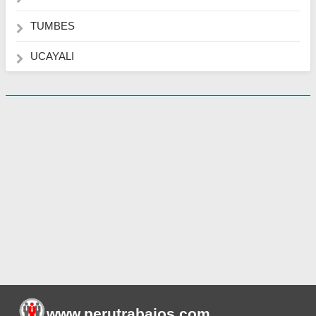
TUMBES
UCAYALI
www.perutrabajos
.com