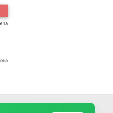
ería
oria