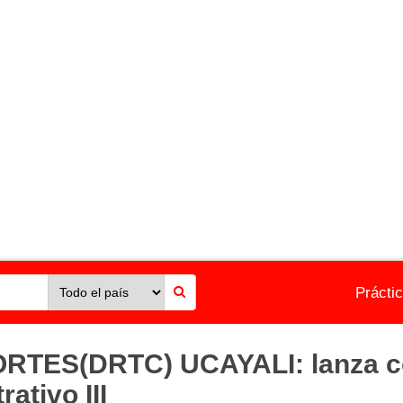
Prácti
ES(DRTC) UCAYALI: lanza con
ativo III