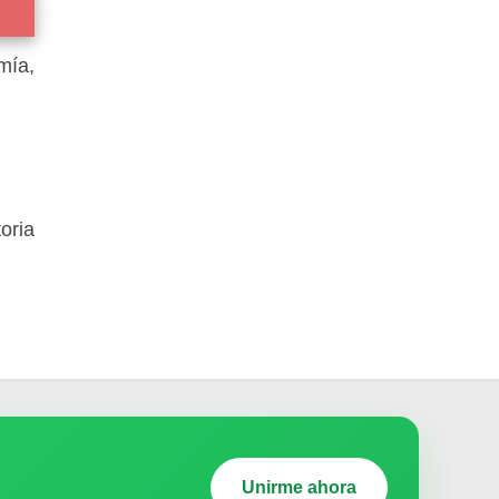
mía,
oria
Unirme ahora