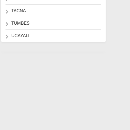
TACNA
TUMBES
UCAYALI