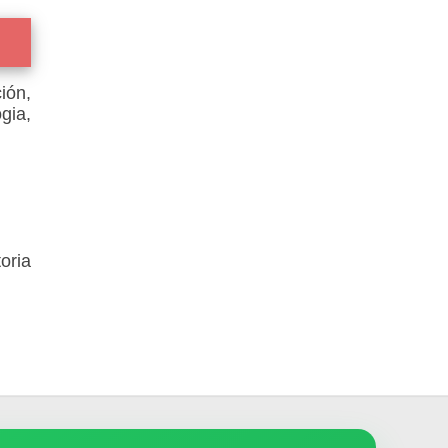
ión,
gia,
oria