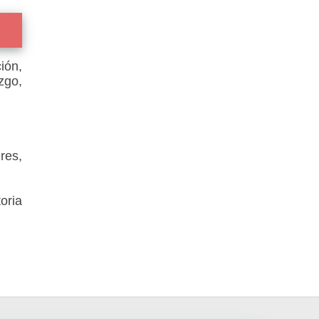
ión,
zgo,
res,
oria