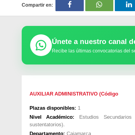
Compartir en:
Únete a nuestro canal 
Recibe las últimas convocatorias del s
AUXILIAR ADMINISTRATIVO (Código
Plazas disponibles:
1
Nivel Académico:
Estudios Secundarios 
sustentatorios).
Departamento:
Cajamarca