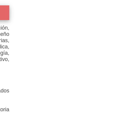
ión,
seño
ias,
ica,
gía,
ivo,
ados
oria