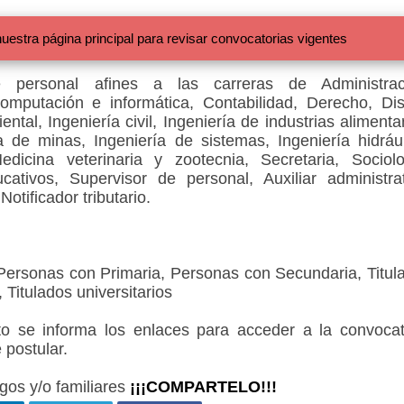
 página principal para revisar convocatorias vigentes
 personal afines a las carreras de Administrac
omputación e informática, Contabilidad, Derecho, Di
tal, Ingeniería civil, Ingeniería de industrias alimentar
a de minas, Ingeniería de sistemas, Ingeniería hidrául
 Medicina veterinaria y zootecnia, Secretaria, Sociolo
tivos, Supervisor de personal, Auxiliar administrat
otificador tributario.
 Personas con Primaria, Personas con Secundaria, Titul
 Titulados universitarios
 se informa los enlaces para acceder a la convocat
 postular.
gos y/o familiares
¡¡¡COMPARTELO!!!