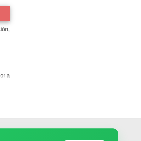
ión,
oria