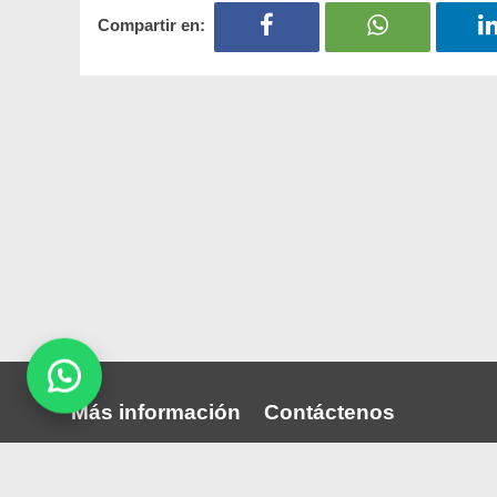
Compartir en:
Más información
Contáctenos
Quiénes somos
Puede comunicarse con noso
través nuestras redes sociale
Publica tu convocatoria
correo: