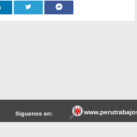
www.perutrabajo
Siguenos en:
tros a
Esta plataforma web ayuda en la
Facebook
s o del
promueve la transparencia de l