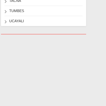
TACNA
TUMBES
UCAYALI