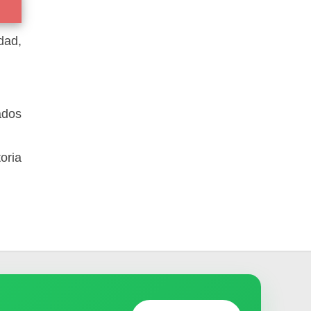
dad,
ados
oria