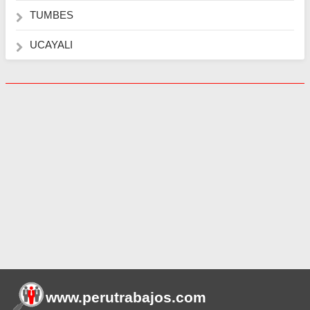
TUMBES
UCAYALI
www.perutrabajos
.com