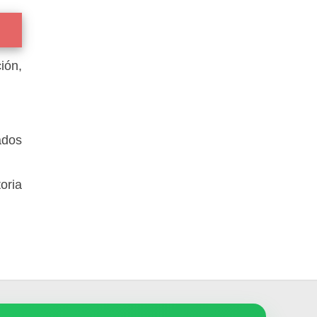
ión,
ados
oria