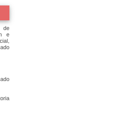
n de
ón e
ial,
iado
lado
oria