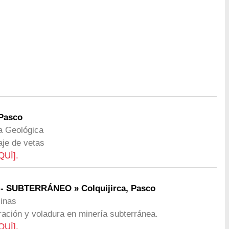
Pasco
ía Geológica
aje de vetas
QUÍ].
 SUBTERRÁNEO » Colquijirca, Pasco
Minas
ración y voladura en minería subterránea.
QUÍ].