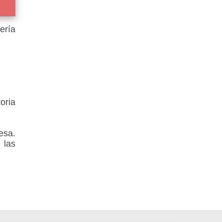
ería
oria
esa.
 las