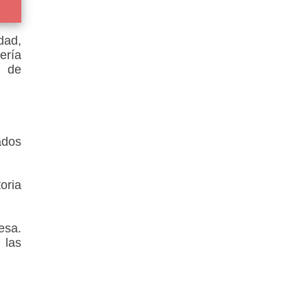
dad,
ería
a de
ados
oria
esa.
 las