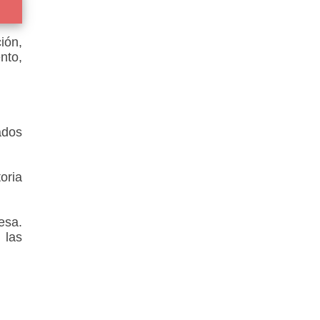
ión,
nto,
ados
oria
esa.
 las