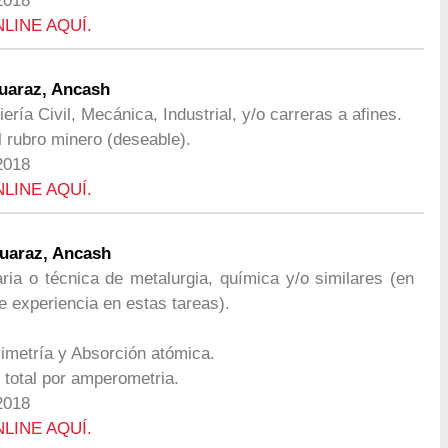
2018
NLINE AQUÍ.
Huaraz, Ancash
ería Civil, Mecánica, Industrial, y/o carreras a afines.
l rubro minero (deseable).
2018
NLINE AQUÍ.
Huaraz, Ancash
aria o técnica de metalurgia, química y/o similares (en
e experiencia en estas tareas).
vimetría y Absorción atómica.
y total por amperometria.
2018
NLINE AQUÍ.