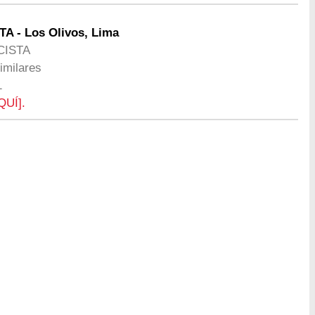
A - Los Olivos, Lima
CISTA
imilares
1
QUÍ].