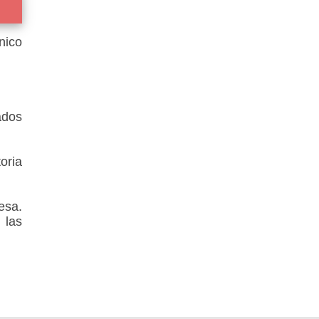
nico
ados
oria
esa.
 las