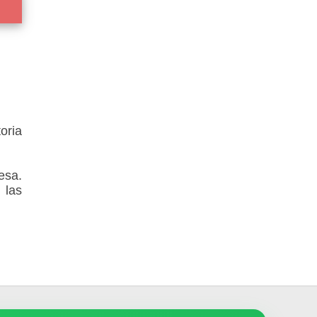
oria
esa.
 las