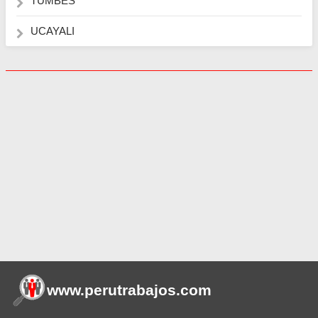
TUMBES
UCAYALI
www.perutrabajos
.com