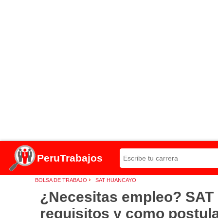
PeruTrabajos
›
BOLSA DE TRABAJO
SAT HUANCAYO
¿Necesitas empleo? SAT 
requisitos y como postul