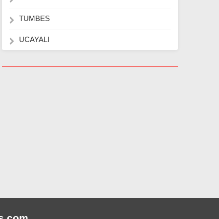
TUMBES
UCAYALI
s
.com