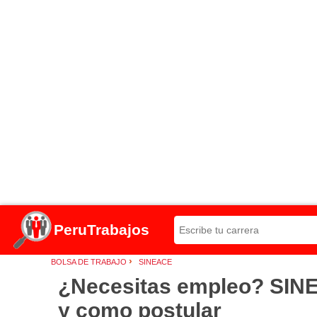
PeruTrabajos
›
BOLSA DE TRABAJO
SINEACE
¿Necesitas empleo? SINEA
y como postular