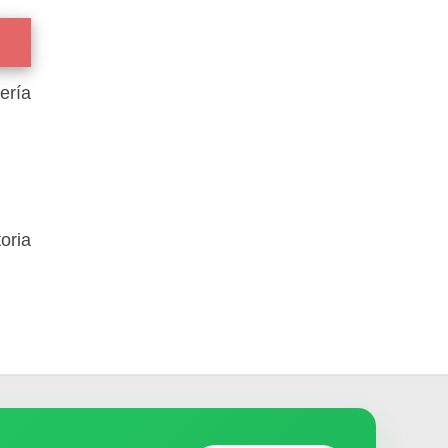
ería
oria