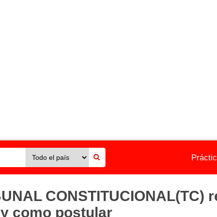
Prácti
BUNAL CONSTITUCIONAL(TC) req
s y como postular