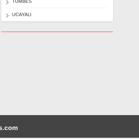
TUMBES
UCAYALI
s
.com