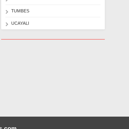
TUMBES
UCAYALI
s
.com