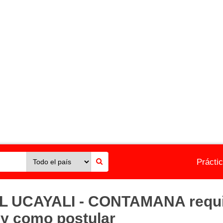
Prácti
L UCAYALI - CONTAMANA requie
s y como postular