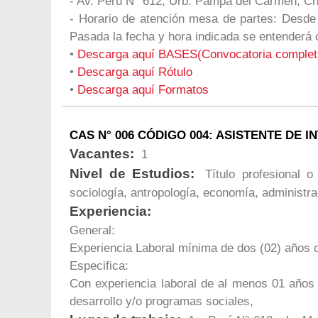
- Av. Perú N° 612, Urb. Pampa del Carmen, 
- Horario de atención mesa de partes: Desde
Pasada la fecha y hora indicada se entend
•
Descarga aquí BASES(Convocatoria complet
•
Descarga aquí Rótulo
•
Descarga aquí Formatos
CAS N° 006 CÓDIGO 004: ASISTENTE DE 
Vacantes:
1
Nivel de Estudios:
Título profesional o 
sociología, antropología, economía, administrac
Experiencia:
General:
Experiencia Laboral mínima de dos (02) años d
Especifica:
Con experiencia laboral de al menos 01 años en
desarrollo y/o programas sociales,