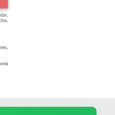
ión,
cho,
res,
oria