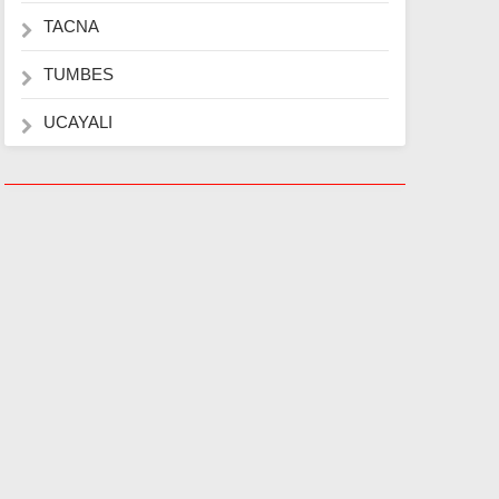
TACNA
TUMBES
UCAYALI