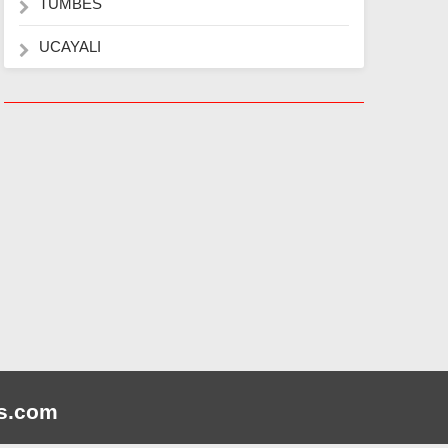
TUMBES
UCAYALI
s
.com