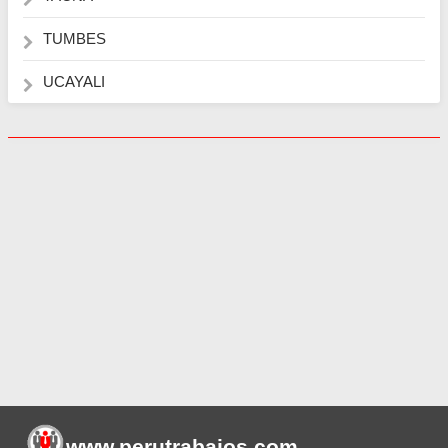
TUMBES
UCAYALI
www.perutrabajos
.com