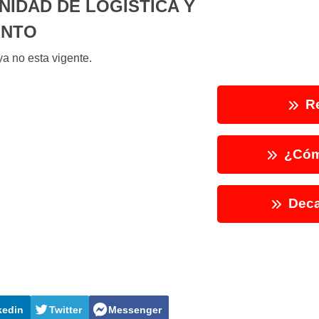
UNIDAD DE LOGÍSTICA Y
ENTO
a no esta vigente.
Re
¿Cóm
Deca
kedin
Twitter
Messenger