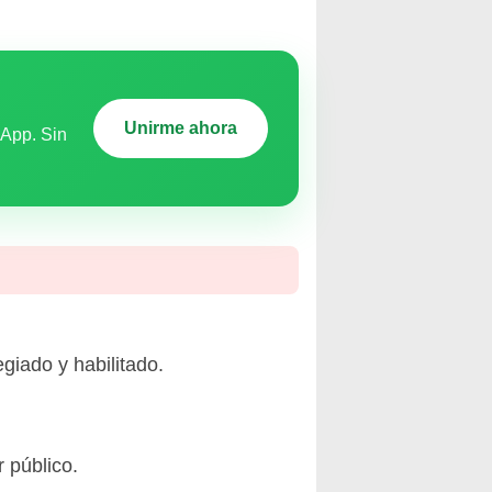
Unirme ahora
sApp. Sin
giado y habilitado.
r público.