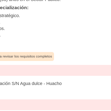
cialización:
tratégico.
.
os.
.
 revisar los requisitos completos
lación S/N Agua dulce - Huacho