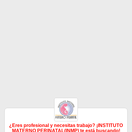
¿Eres profesional y necesitas trabajo? ¡INSTITUTO
MATERNO PERINATAL(INMP) te está buscando!