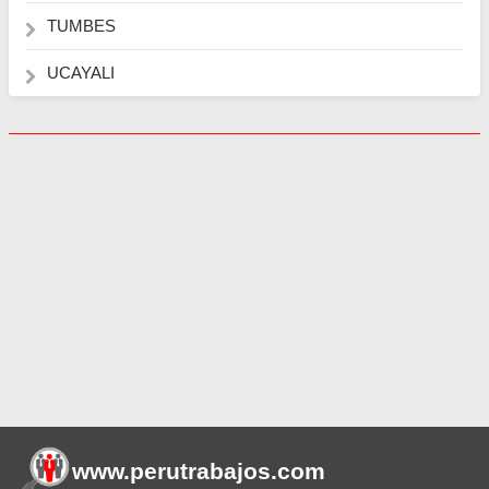
TUMBES
UCAYALI
www.perutrabajos
.com