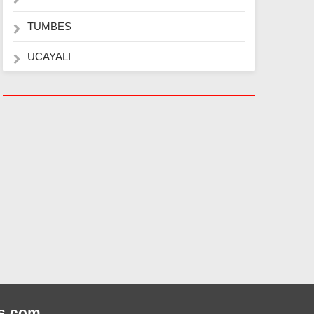
TUMBES
UCAYALI
s
.com